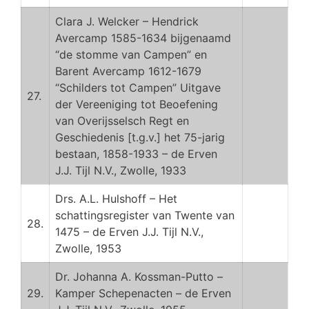
Clara J. Welcker – Hendrick
Avercamp 1585-1634 bijgenaamd
“de stomme van Campen” en
Barent Avercamp 1612-1679
“Schilders tot Campen” Uitgave
27.
der Vereeniging tot Beoefening
van Overijsselsch Regt en
Geschiedenis [t.g.v.] het 75-jarig
bestaan, 1858-1933 – de Erven
J.J. Tijl N.V., Zwolle, 1933
Drs. A.L. Hulshoff – Het
schattingsregister van Twente van
28.
1475 – de Erven J.J. Tijl N.V.,
Zwolle, 1953
Dr. Johanna A. Kossman-Putto –
29.
Kamper Schepenacten – de Erven