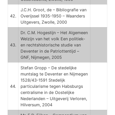
J.C.H. Groot, de – Bibliografie van
42.
Overijssel 1935-1950 – Waanders
Uitgevers, Zwolle, 2000
Dr. C.M. Hogestijn – Het Algemeen
Welzijn van het volk Een politiek-
43.
en rechtshistorische studie van
Deventer in de Patriottentijd –
GNF, Nijmegen, 2005
Stefan Gropp – De stedelijke
muntslag te Deventer en Nijmegen
1528/43-1591 Stedelijk
44.
particularisme tegen Habsburgs
centralisme in de Oostelijke
Nederlanden – Uitgeverij Verloren,
Hilversum, 2004