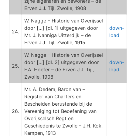
zijne eigenaren en bewoners – de
Erven J.J. Tijl, Zwolle, 1908
W. Nagge – Historie van Overijssel
door […] [dl. 1] uitgegeven door
down-
24.
Mr. J. Nanniga Uitterdijk – de
load
Erven J.J. Tijl, Zwolle, 1915
W. Nagge – Historie van Overijssel
door […] [dl. 2] uitgegeven door
down-
25.
F.A. Hoefer – de Erven J.J. Tijl,
load
Zwolle, 1908
Mr. A. Dedem, Baron van –
Register van Charters en
Bescheiden berustende bij de
26.
Vereeniging tot Beoefening van
Overijsselsch Regt en
Geschiedenis te Zwolle – J.H. Kok,
Kampen, 1913