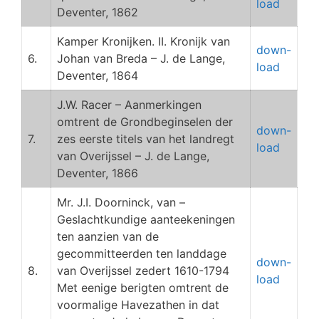
load
Deventer, 1862
Kamper Kronijken. II. Kronijk van
down-
6.
Johan van Breda – J. de Lange,
load
Deventer, 1864
J.W. Racer – Aanmerkingen
omtrent de Grondbeginselen der
down-
7.
zes eerste titels van het landregt
load
van Overijssel – J. de Lange,
Deventer, 1866
Mr. J.I. Doorninck, van –
Geslachtkundige aanteekeningen
ten aanzien van de
gecommitteerden ten landdage
down-
8.
van Overijssel zedert 1610-1794
load
Met eenige berigten omtrent de
voormalige Havezathen in dat