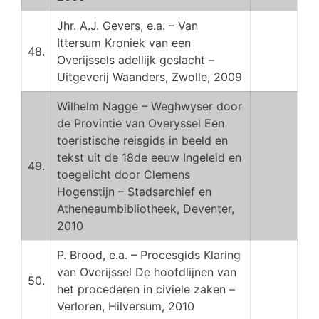
Jhr. A.J. Gevers, e.a. – Van
Ittersum Kroniek van een
48.
Overijssels adellijk geslacht –
Uitgeverij Waanders, Zwolle, 2009
Wilhelm Nagge – Weghwyser door
de Provintie van Overyssel Een
toeristische reisgids in beeld en
tekst uit de 18de eeuw Ingeleid en
49.
toegelicht door Clemens
Hogenstijn – Stadsarchief en
Atheneaumbibliotheek, Deventer,
2010
P. Brood, e.a. – Procesgids Klaring
van Overijssel De hoofdlijnen van
50.
het procederen in civiele zaken –
Verloren, Hilversum, 2010