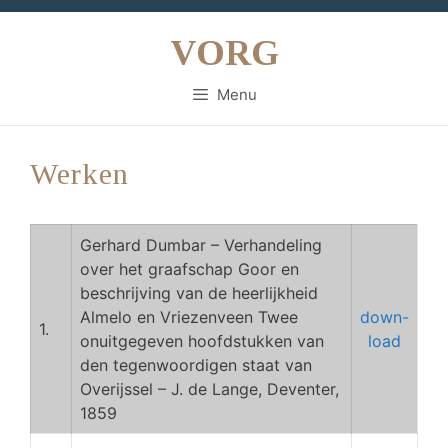
Ga
naar
VORG
de
inhoud
Menu
Werken
Gerhard Dumbar – Verhandeling
over het graafschap Goor en
beschrijving van de heerlijkheid
Almelo en Vriezenveen Twee
down-
1.
onuitgegeven hoofdstukken van
load
den tegenwoordigen staat van
Overijssel – J. de Lange, Deventer,
1859