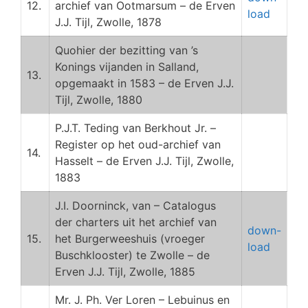
12.
archief van Ootmarsum – de Erven
load
J.J. Tijl, Zwolle, 1878
Quohier der bezitting van ’s
Konings vijanden in Salland,
13.
opgemaakt in 1583 – de Erven J.J.
Tijl, Zwolle, 1880
P.J.T. Teding van Berkhout Jr. –
Register op het oud-archief van
14.
Hasselt – de Erven J.J. Tijl, Zwolle,
1883
J.I. Doorninck, van – Catalogus
der charters uit het archief van
down-
15.
het Burgerweeshuis (vroeger
load
Buschklooster) te Zwolle – de
Erven J.J. Tijl, Zwolle, 1885
Mr. J. Ph. Ver Loren – Lebuinus en