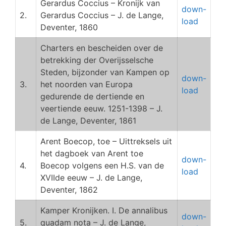
Gerardus Coccius – Kronijk van
down-
2.
Gerardus Coccius – J. de Lange,
load
Deventer, 1860
Charters en bescheiden over de
betrekking der Overijsselsche
Steden, bijzonder van Kampen op
down-
3.
het noorden van Europa
load
gedurende de dertiende en
veertiende eeuw. 1251-1398 – J.
de Lange, Deventer, 1861
Arent Boecop, toe – Uittreksels uit
het dagboek van Arent toe
down-
4.
Boecop volgens een H.S. van de
load
XVIIde eeuw – J. de Lange,
Deventer, 1862
Kamper Kronijken. I. De annalibus
down-
5.
quadam nota – J. de Lange,