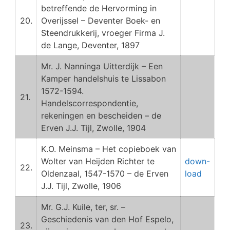
betreffende de Hervorming in
20.
Overijssel – Deventer Boek- en
Steendrukkerij, vroeger Firma J.
de Lange, Deventer, 1897
Mr. J. Nanninga Uitterdijk – Een
Kamper handelshuis te Lissabon
1572-1594.
21.
Handelscorrespondentie,
rekeningen en bescheiden – de
Erven J.J. Tijl, Zwolle, 1904
K.O. Meinsma – Het copieboek van
Wolter van Heijden Richter te
down-
22.
Oldenzaal, 1547-1570 – de Erven
load
J.J. Tijl, Zwolle, 1906
Mr. G.J. Kuile, ter, sr. –
Geschiedenis van den Hof Espelo,
23.