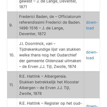
gewest – J. de Lange, Deventer,
1871
Frederici Baden, de – Officiatorum
referendissimi Frederici de Baden.
down-
9.
1496-1516 – J. de Lange,
load
Deventer, 1872
J.I. Doorninck, van –
Tijdrekenkundige lijst van stukken
down-
10.
welke thans nog het Oudarchief
load
der gemeente Oldenzaal uitmaken
– de Erven J.J. Tijl, Zwolle, 1874
R.E. Hattink – Albergensia.
Stukken betrekkelijk het Klooster
11.
Albergen – de Erven J.J. Tijl,
Zwolle, 1878
R.E. Hattink – Register op het oud-
down-