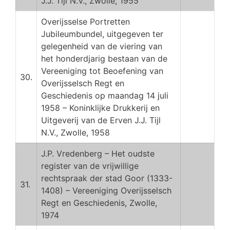
J.J. Tijl N.V., Zwolle, 1955
Overijsselse Portretten
Jubileumbundel, uitgegeven ter
gelegenheid van de viering van
het honderdjarig bestaan van de
Vereeniging tot Beoefening van
30.
Overijsselsch Regt en
Geschiedenis op maandag 14 juli
1958 – Koninklijke Drukkerij en
Uitgeverij van de Erven J.J. Tijl
N.V., Zwolle, 1958
J.P. Vredenberg – Het oudste
register van de vrijwillige
rechtspraak der stad Goor (1333-
31.
1408) – Vereeniging Overijsselsch
Regt en Geschiedenis, Zwolle,
1974