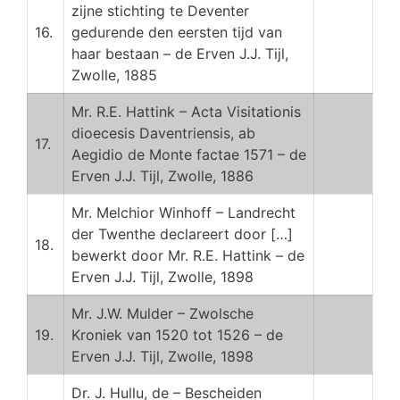
zijne stichting te Deventer
16.
gedurende den eersten tijd van
haar bestaan – de Erven J.J. Tijl,
Zwolle, 1885
Mr. R.E. Hattink – Acta Visitationis
dioecesis Daventriensis, ab
17.
Aegidio de Monte factae 1571 – de
Erven J.J. Tijl, Zwolle, 1886
Mr. Melchior Winhoff – Landrecht
der Twenthe declareert door […]
18.
bewerkt door Mr. R.E. Hattink – de
Erven J.J. Tijl, Zwolle, 1898
Mr. J.W. Mulder – Zwolsche
19.
Kroniek van 1520 tot 1526 – de
Erven J.J. Tijl, Zwolle, 1898
Dr. J. Hullu, de – Bescheiden